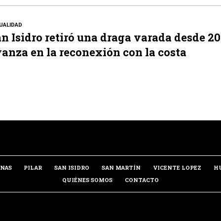
UALIDAD
n Isidro retiró una draga varada desde 20
anza en la reconexión con la costa
INAS
PILAR
SAN ISIDRO
SAN MARTÍN
VICENTE LOPEZ
H
QUIÉNES SOMOS
CONTACTO