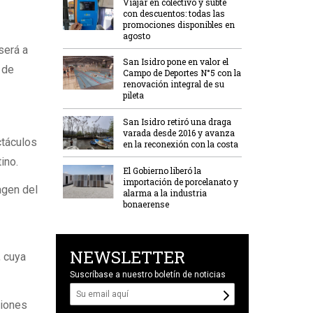
Viajar en colectivo y subte
con descuentos: todas las
promociones disponibles en
agosto
será a
San Isidro pone en valor el
 de
Campo de Deportes N°5 con la
renovación integral de su
pileta
San Isidro retiró una draga
varada desde 2016 y avanza
ctáculos
en la reconexión con la costa
ino.
El Gobierno liberó la
importación de porcelanato y
agen del
alarma a la industria
bonaerense
NEWSLETTER
, cuya
Suscríbase a nuestro boletín de noticias
ciones