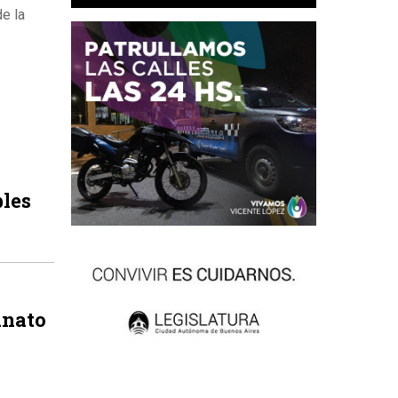
e la
bles
anato