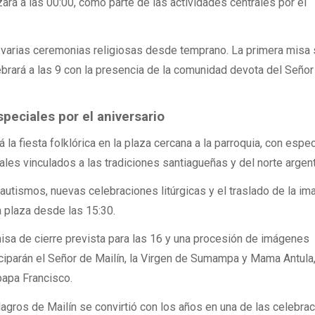
rá a las 00:00, como parte de las actividades centrales por el
varias ceremonias religiosas desde temprano. La primera misa 
lebrará a las 9 con la presencia de la comunidad devota del Señor
speciales por el aniversario
á la fiesta folklórica en la plaza cercana a la parroquia, con espe
ales vinculados a las tradiciones santiagueñas y del norte argent
bautismos, nuevas celebraciones litúrgicas y el traslado de la im
a plaza desde las 15:30.
misa de cierre prevista para las 16 y una procesión de imágenes
iciparán el Señor de Mailín, la Virgen de Sumampa y Mama Antula
papa Francisco.
lagros de Mailín se convirtió con los años en una de las celebra