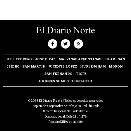
3 DE FEBRERO
JOSÉ C. PAZ
MALVINAS ARGENTINAS
PILAR
SAN
ISIDRO
SAN MARTÍN
VICENTE LOPEZ
HURLINGHAM
MORÓN
SAN FERNANDO
TIGRE
QUIÉNES SOMOS
CONTACTO
© 2023
El Diario Norte
| Todos los derechos reservados
Propietario: Cooperativa de trabajo En Red Limitada
Director Responsable: Carlos Barilá
Domicilio Legal: Calle 21 n° 1478
Registro DNDA: en trámite